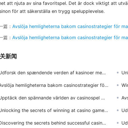
ihet att njuta av sina favoritspel. Det är dock viktigt att ut
sinon för att säkerställa en trygg spelupplevelse.
一篇：
Avslöja hemligheterna bakom casinostrategier för ma
一篇：
Avslöja hemligheterna bakom casinostrategier för ma
关新闻
dforsk den spændende verden af kasinoer med Unknowns bedste tips til succes
Unlo
Avslöja hemligheterna bakom casinostrategier för maximala vinster
Wi
Upptäck den spännande världen av casinospel med Unknown
Avslö
Unlocking the secrets of winning at casino games with Unknown
Udfor
Discovering the secrets behind successful casino strategies
Udfo