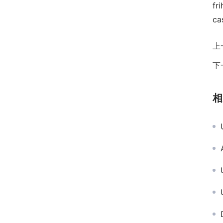
fr
ca
上
下
相
U