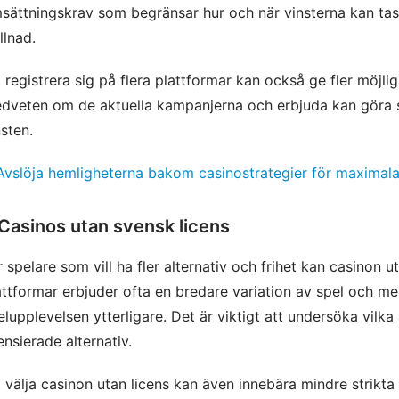
sättningskrav som begränsar hur och när vinsterna kan tas u
llnad.
t registrera sig på flera plattformar kan också ge fler möjlig
dveten om de aktuella kampanjerna och erbjuda kan göra sto
nsten.
Casinos utan svensk licens
r spelare som vill ha fler alternativ och frihet kan casinon u
attformar erbjuder ofta en bredare variation av spel och mer
elupplevelsen ytterligare. Det är viktigt att undersöka vilka a
censierade alternativ.
t välja casinon utan licens kan även innebära mindre strikta 