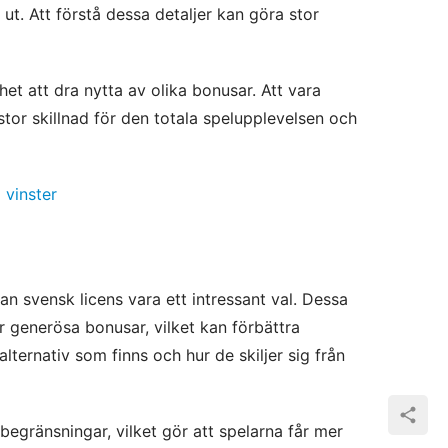
t. Att förstå dessa detaljer kan göra stor 
het att dra nytta av olika bonusar. Att vara 
r skillnad för den totala spelupplevelsen och 
tan svensk licens vara ett intressant val. Dessa 
 generösa bonusar, vilket kan förbättra 
lternativ som finns och hur de skiljer sig från 
begränsningar, vilket gör att spelarna får mer 