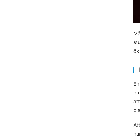
Må
st
ök
En
en
at
pl
At
hu