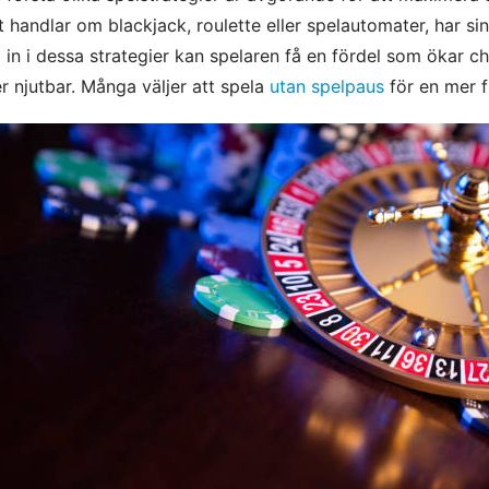
t handlar om blackjack, roulette eller spelautomater, har sin
g in i dessa strategier kan spelaren få en fördel som ökar 
r njutbar. Många väljer att spela 
utan spelpaus
 för en mer 