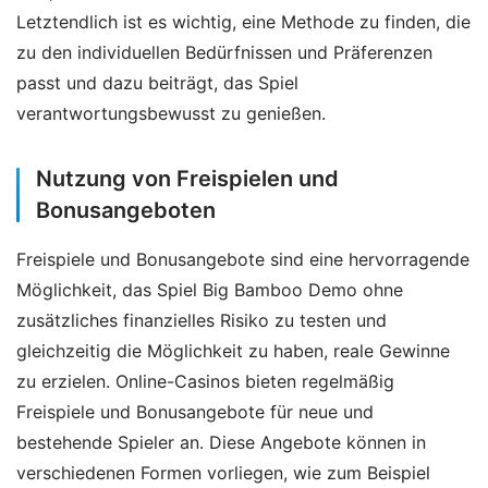
Letztendlich ist es wichtig, eine Methode zu finden, die 
zu den individuellen Bedürfnissen und Präferenzen 
passt und dazu beiträgt, das Spiel 
verantwortungsbewusst zu genießen. 
Nutzung von Freispielen und
Bonusangeboten
Freispiele und Bonusangebote sind eine hervorragende 
Möglichkeit, das Spiel Big Bamboo Demo ohne 
zusätzliches finanzielles Risiko zu testen und 
gleichzeitig die Möglichkeit zu haben, reale Gewinne 
zu erzielen. Online-Casinos bieten regelmäßig 
Freispiele und Bonusangebote für neue und 
bestehende Spieler an. Diese Angebote können in 
verschiedenen Formen vorliegen, wie zum Beispiel 