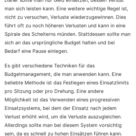
Daher sollte man nur Geld einsetzen, dessen Verlust 
man sich leisten kann. Eine weitere wichtige Regel ist, 
nicht zu versuchen, Verluste wiederzugewinnen. Dies 
führt oft zu noch höheren Verlusten und kann in eine 
Spirale des Scheiterns münden. Stattdessen sollte man 
sich an das ursprüngliche Budget halten und bei 
Bedarf eine Pause einlegen. 
Es gibt verschiedene Techniken für das 
Budgetmanagement, die man anwenden kann. Eine 
beliebte Methode ist das Festlegen eines Einsatzlimits 
pro Sitzung oder pro Drehung. Eine andere 
Möglichkeit ist das Verwenden eines progressiven 
Einsatzsystems, bei dem der Einsatz nach jedem 
Verlust erhöht wird, um die Verluste auszugleichen. 
Allerdings sollte man bei diesem System vorsichtig 
sein, da es schnell zu hohen Einsätzen führen kann. 