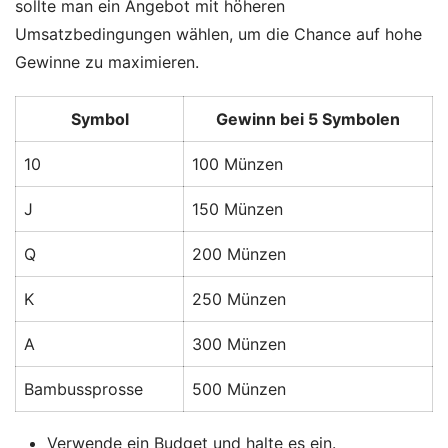
sollte man ein Angebot mit höheren 
Umsatzbedingungen wählen, um die Chance auf hohe 
Gewinne zu maximieren. 
Symbol
Gewinn bei 5 Symbolen
10
100 Münzen
J
150 Münzen
Q
200 Münzen
K
250 Münzen
A
300 Münzen
Bambussprosse
500 Münzen
Verwende ein Budget und halte es ein.