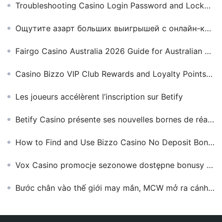
Troubleshooting Casino Login Password and Lockout Issues
Ощутите азарт больших выигрышей с онлайн-казино https1sensor.ruru-ru и станьте частью комьюнити удач
Fairgo Casino Australia 2026 Guide for Australian Players
Casino Bizzo VIP Club Rewards and Loyalty Points System
Les joueurs accélèrent l’inscription sur Betify
Betify Casino présente ses nouvelles bornes de réalité virtuelle
How to Find and Use Bizzo Casino No Deposit Bonus Codes Before Signing Up
Vox Casino promocje sezonowe dostępne bonusy i oferty
Bước chân vào thế giới may mắn, MCW mở ra cánh cửa dẫn lối đến những trải nghiệm đỉnh cao và phần th