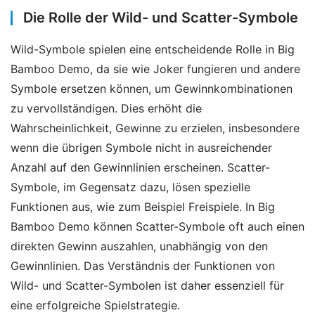
Die Rolle der Wild- und Scatter-Symbole
Wild-Symbole spielen eine entscheidende Rolle in Big 
Bamboo Demo, da sie wie Joker fungieren und andere 
Symbole ersetzen können, um Gewinnkombinationen 
zu vervollständigen. Dies erhöht die 
Wahrscheinlichkeit, Gewinne zu erzielen, insbesondere 
wenn die übrigen Symbole nicht in ausreichender 
Anzahl auf den Gewinnlinien erscheinen. Scatter-
Symbole, im Gegensatz dazu, lösen spezielle 
Funktionen aus, wie zum Beispiel Freispiele. In Big 
Bamboo Demo können Scatter-Symbole oft auch einen 
direkten Gewinn auszahlen, unabhängig von den 
Gewinnlinien. Das Verständnis der Funktionen von 
Wild- und Scatter-Symbolen ist daher essenziell für 
eine erfolgreiche Spielstrategie.