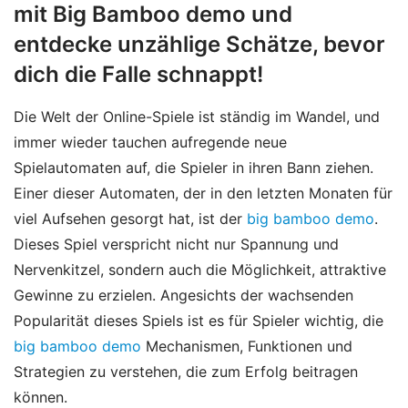
mit Big Bamboo demo und
entdecke unzählige Schätze, bevor
dich die Falle schnappt!
Die Welt der Online-Spiele ist ständig im Wandel, und 
immer wieder tauchen aufregende neue 
Spielautomaten auf, die Spieler in ihren Bann ziehen. 
Einer dieser Automaten, der in den letzten Monaten für 
viel Aufsehen gesorgt hat, ist der 
big bamboo demo
. 
Dieses Spiel verspricht nicht nur Spannung und 
Nervenkitzel, sondern auch die Möglichkeit, attraktive 
Gewinne zu erzielen. Angesichts der wachsenden 
Popularität dieses Spiels ist es für Spieler wichtig, die 
big bamboo demo
 Mechanismen, Funktionen und 
Strategien zu verstehen, die zum Erfolg beitragen 
können.