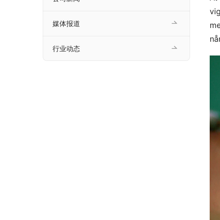
vi
媒体报道
me
nå
行业动态