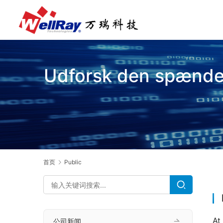
Udforsk den spænde
首页
Public
At
公司新闻