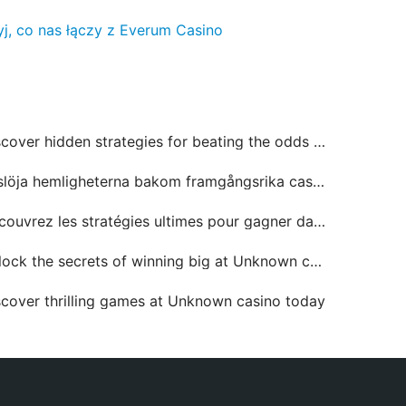
yj, co nas łączy z Everum Casino
over hidden strategies for beating the odds in online casinos
löja hemligheterna bakom framgångsrika casinostrategier
uvrez les stratégies ultimes pour gagner dans les casinos avec Unknown
ock the secrets of winning big at Unknown casino
scover thrilling games at Unknown casino today