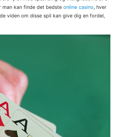
vor man kan finde det bedste 
online casino
, hver 
 viden om disse spil kan give dig en fordel, 