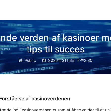
nde verden af kasinoer 
tips til succes
Public
2026年3月5日 下午2:30
Forståelse af casinoverdenen
 træde ind i casinoverdenen er som at åbne en dør til et un