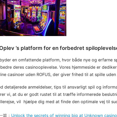
Oplev ’s platform for en forbedret spiloplevels
rbedre deres casinooplevelse. Vores hjemmeside er dedikeret 
line casinoer uden ROFUS, der giver frihed til at spille ude
d detaljerede anmeldelser, tips til ansvarligt spil og info
krer vi, at du er godt rustet til at træffe informerede beslut
illerejse, vil  hjælpe dig med at finde den optimale vej til s
一篇：
Unlock the secrets of winning big at Unknown casino