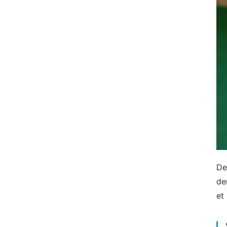
De
de
et