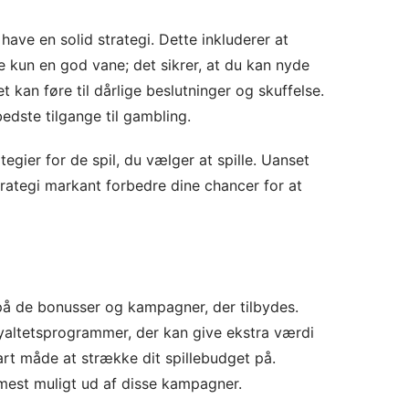
 have en solid strategi. Dette inkluderer at 
ke kun en god vane; det sikrer, at du kan nyde 
kan føre til dårlige beslutninger og skuffelse. 
bedste tilgange til gambling.
ier for de spil, du vælger at spille. Uanset 
trategi markant forbedre dine chancer for at 
å de bonusser og kampagner, der tilbydes. 
yaltetsprogrammer, der kan give ekstra værdi 
art måde at strække dit spillebudget på. 
mest muligt ud af disse kampagner.