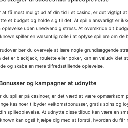
r at få mest muligt ud af din tid i et casino, er det vigtigt at
tte et budget og holde sig til det. At spille ansvarligt er ik
n oplevelse uden unødvendig stress. At overskride dit budget 
known spiller en væsentlig rolle i at oplyse spillere om de 
rudover bør du overveje at lære nogle grundlæggende strateg
 det er blackjack, roulette eller poker, kan en veludviklet s
nde og skabe en mere tilfredsstillende oplevelse.
Bonusser og kampagner at udnytte
r du spiller på casinoer, er det værd at være opmærksom p
nge kasinoer tilbyder velkomstbonusser, gratis spins og lo
l din spilleoplevelse. At udnytte disse tilbud kan være en sm
known kan også hjælpe dig med at forstå, hvordan du får 