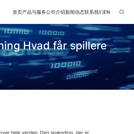
首页
产品与服务
公司介绍
新闻动态
联系我们
EN
ing Hvad får spillere
over hele verden. Den spænding, der er 