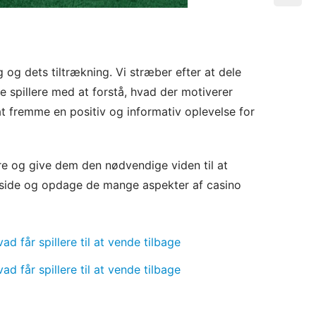
og dets tiltrækning. Vi stræber efter at dele 
 spillere med at forstå, hvad der motiverer 
t fremme en positiv og informativ oplevelse for 
e og give dem den nødvendige viden til at 
es side og opdage de mange aspekter af casino 
 får spillere til at vende tilbage
 får spillere til at vende tilbage