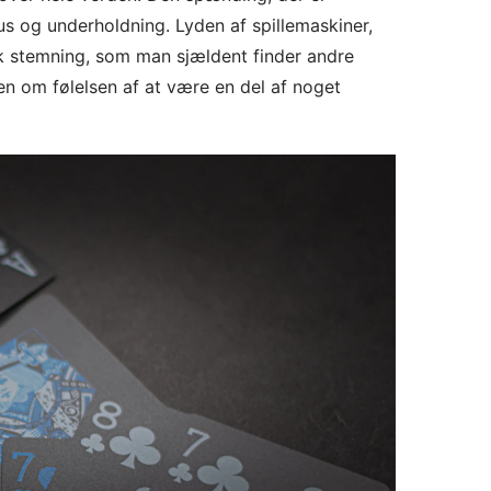
us og underholdning. Lyden af spillemaskiner, 
 stemning, som man sjældent finder andre 
n om følelsen af at være en del af noget 