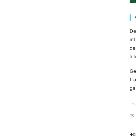
De
in
de
al
Ge
tr
ga
上
下
相