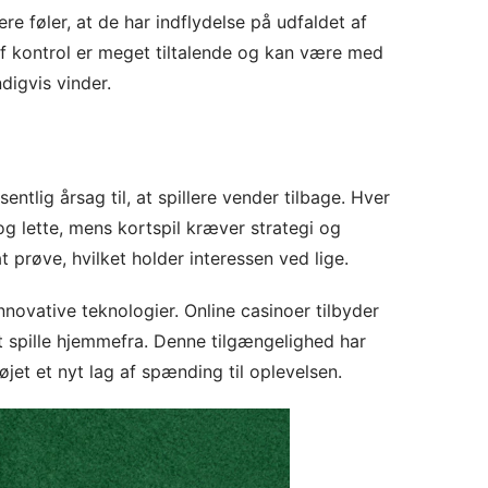
re føler, at de har indflydelse på udfaldet af 
 af kontrol er meget tiltalende og kan være med 
ndigvis vinder.
ntlig årsag til, at spillere vender tilbage. Hver 
og lette, mens kortspil kræver strategi og 
t prøve, hvilket holder interessen ved lige.
novative teknologier. Online casinoer tilbyder 
at spille hjemmefra. Denne tilgængelighed har 
jet et nyt lag af spænding til oplevelsen.