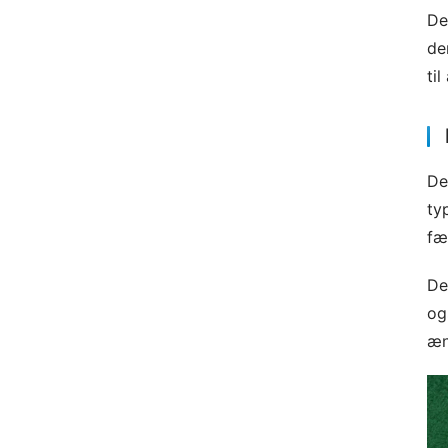
De
de
ti
De
ty
fæ
De
og
æn