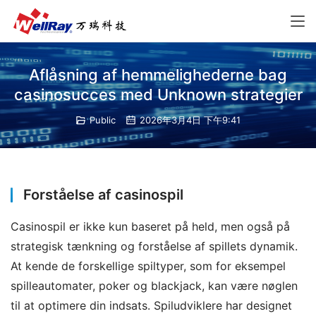
Aflåsning af hemmelighederne bag
casinosucces med Unknown strategier
Public
2026年3月4日 下午9:41
Forståelse af casinospil
Casinospil er ikke kun baseret på held, men også på 
strategisk tænkning og forståelse af spillets dynamik. 
At kende de forskellige spiltyper, som for eksempel 
spilleautomater, poker og blackjack, kan være nøglen 
til at optimere din indsats. Spiludviklere har designet 