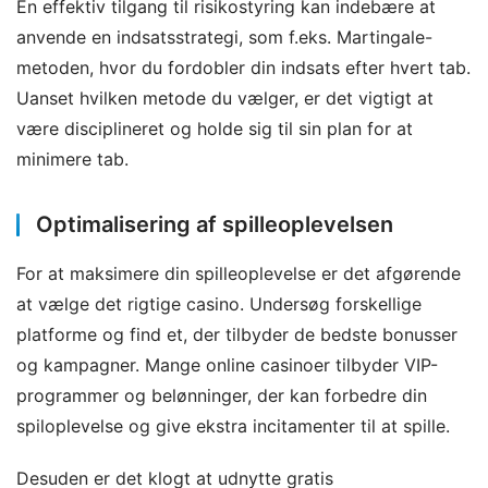
En effektiv tilgang til risikostyring kan indebære at 
anvende en indsatsstrategi, som f.eks. Martingale-
metoden, hvor du fordobler din indsats efter hvert tab. 
Uanset hvilken metode du vælger, er det vigtigt at 
være disciplineret og holde sig til sin plan for at 
minimere tab.
Optimalisering af spilleoplevelsen
For at maksimere din spilleoplevelse er det afgørende 
at vælge det rigtige casino. Undersøg forskellige 
platforme og find et, der tilbyder de bedste bonusser 
og kampagner. Mange online casinoer tilbyder VIP-
programmer og belønninger, der kan forbedre din 
spiloplevelse og give ekstra incitamenter til at spille.
Desuden er det klogt at udnytte gratis 