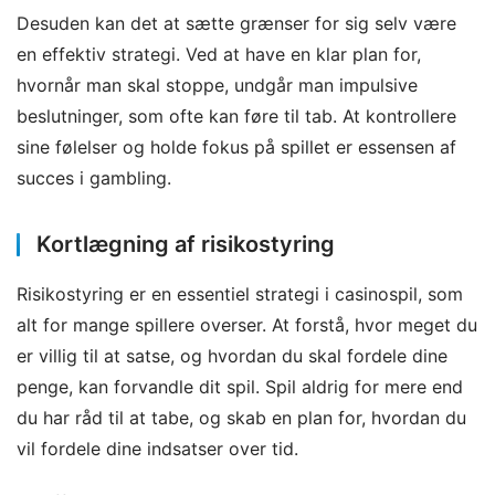
Desuden kan det at sætte grænser for sig selv være 
en effektiv strategi. Ved at have en klar plan for, 
hvornår man skal stoppe, undgår man impulsive 
beslutninger, som ofte kan føre til tab. At kontrollere 
sine følelser og holde fokus på spillet er essensen af 
succes i gambling.
Kortlægning af risikostyring
Risikostyring er en essentiel strategi i casinospil, som 
alt for mange spillere overser. At forstå, hvor meget du 
er villig til at satse, og hvordan du skal fordele dine 
penge, kan forvandle dit spil. Spil aldrig for mere end 
du har råd til at tabe, og skab en plan for, hvordan du 
vil fordele dine indsatser over tid.