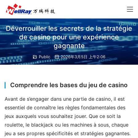
Déverrouiller les secrets de la stratégie
de casino pour une expérience
gagnante
Public
2026年3月5日 上午2:06
Comprendre les bases du jeu de casino
Avant de s’engager dans une partie de casino, il est 
essentiel de connaître les règles fondamentales des 
jeux auxquels vous souhaitez jouer. Que ce soit la 
roulette, le blackjack ou les machines à sous, chaque 
jeu a ses propres spécificités et stratégies gagnantes. 