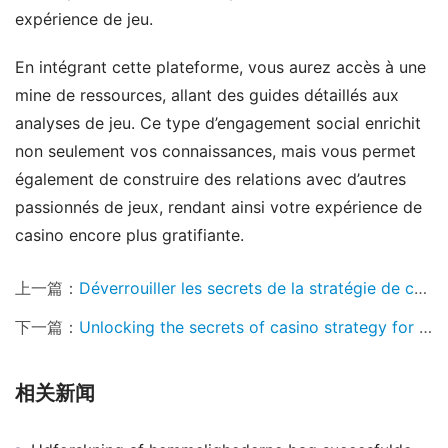
expérience de jeu.
En intégrant cette plateforme, vous aurez accès à une 
mine de ressources, allant des guides détaillés aux 
analyses de jeu. Ce type d’engagement social enrichit 
non seulement vos connaissances, mais vous permet 
également de construire des relations avec d’autres 
passionnés de jeux, rendant ainsi votre expérience de 
casino encore plus gratifiante.
上一篇：
Déverrouiller les secrets de la stratégie de casino pour une expérience gagnante
下一篇：
Unlocking the secrets of casino strategy for big wins
相关新闻