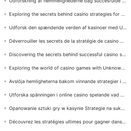
Udforskning af hemmelighederne bag succesfulde casino strategier
Exploring the secrets behind casino strategies for maximizing your winnings
Udforsk den spændende verden af kasinoer med Unknowns bedste tips til succes
Déverrouiller les secrets de la stratégie de casino pour une expérience gagnante
Discovering the secrets behind successful casino strategies
Exploring the world of casino games with Unknown What you need to know
Avslöja hemligheterna bakom vinnande strategier i casino spel
Utforska spänningen i online casino spelande vad du behöver veta
Opanowanie sztuki gry w kasynie Strategie na sukces
Découvrez les stratégies ultimes pour gagner dans les casinos avec Unknown