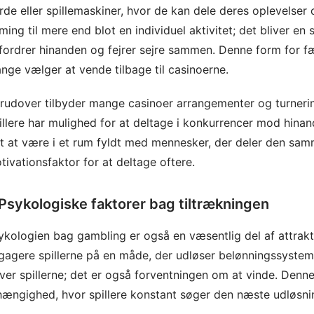
rde eller spillemaskiner, hvor de kan dele deres oplevelser 
ming til mere end blot en individuel aktivitet; det bliver en 
fordrer hinanden og fejrer sejre sammen. Denne form for fæl
nge vælger at vende tilbage til casinoerne.
rudover tilbyder mange casinoer arrangementer og turnering
illere har mulighed for at deltage i konkurrencer mod hinande
t at være i et rum fyldt med mennesker, der deler den samm
tivationsfaktor for at deltage oftere.
Psykologiske faktorer bag tiltrækningen
ykologien bag gambling er også en væsentlig del af attrakti
gagere spillerne på en måde, der udløser belønningssystemet
iver spillerne; det er også forventningen om at vinde. Denne
hængighed, hvor spillere konstant søger den næste udløsni