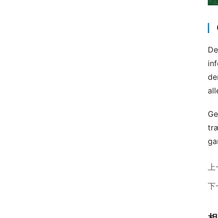
De
in
de
al
Ge
tr
ga
上
下
相