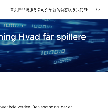
首页
产品与服务
公司介绍
新闻动态
联系我们
EN
ing Hvad får spillere
over hele verden. Den spænding, der er 