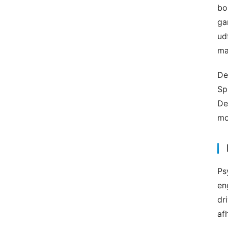
bo
ga
ud
ma
De
Sp
De
mo
Ps
en
dr
af