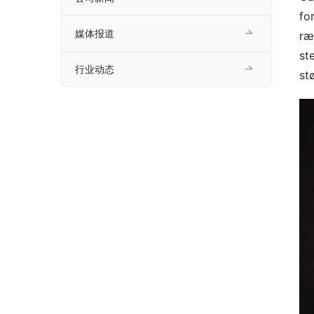
fo
媒体报道
ræ
st
行业动态
st