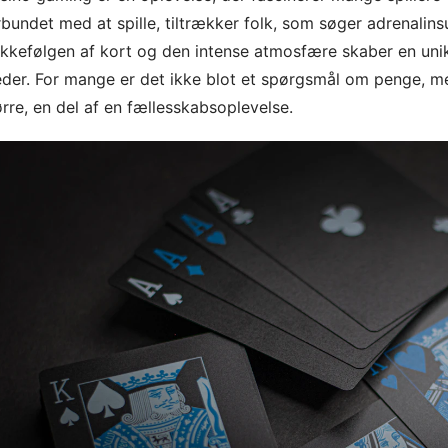
rbundet med at spille, tiltrækker folk, som søger adrenalins
kkefølgen af kort og den intense atmosfære skaber en unik
eder. For mange er det ikke blot et spørgsmål om penge, me
ørre, en del af en fællesskabsoplevelse.